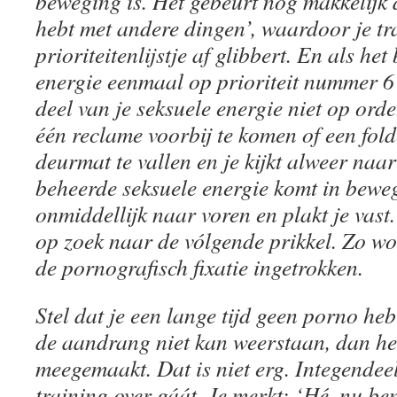
beweging is. Het gebeurt nog makkelijk d
hebt met andere dingen’, waardoor je tr
prioriteitenlijstje af glibbert. En als he
energie eenmaal op prioriteit nummer 6 
deel van je seksuele energie niet op ord
één reclame voorbij te komen of een fo
deurmat te vallen en je kijkt alweer naar
beheerde seksuele energie komt in bewe
onmiddellijk naar voren en plakt je vast.
op zoek naar de vólgende prikkel. Zo wo
de pornografisch fixatie ingetrokken.
Stel dat je een lange tijd geen porno he
de aandrang niet kan weerstaan, dan he
meegemaakt. Dat is niet erg. Integendeel
training over gáát. Je merkt: ‘Hé, nu ben