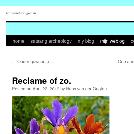
hansvandergugten.nl
Skip
home
satsang archeology
my blog
mijn weblog
c
to
←
Ouder gewoonte …..
Ode aan 
content
Reclame of zo.
Posted on
April 22, 2016
by
Hans van der Gugten