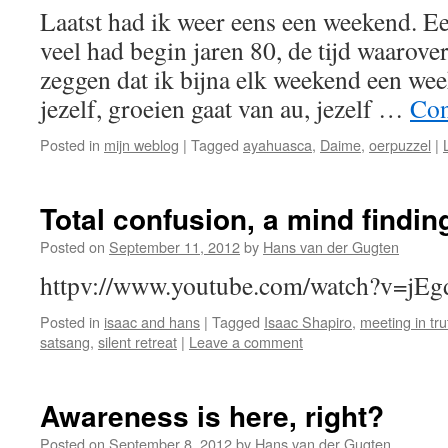
Laatst had ik weer eens een weekend. Ee
veel had begin jaren 80, de tijd waarove
zeggen dat ik bijna elk weekend een we
jezelf, groeien gaat van au, jezelf …
Con
Posted in
mijn weblog
|
Tagged
ayahuasca
,
Daime
,
oerpuzzel
|
Total confusion, a mind findin
Posted on
September 11, 2012
by
Hans van der Gugten
httpv://www.youtube.com/watch?v=
Posted in
isaac and hans
|
Tagged
Isaac Shapiro
,
meeting in tru
satsang
,
silent retreat
|
Leave a comment
Awareness is here, right?
Posted on
September 8, 2012
by
Hans van der Gugten