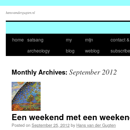
hansvandergugten.nl
Skip
home
satsang
my
mijn
contact &
to
archeology
blog
weblog
subscrib
content
September 2012
Monthly Archives:
Een weekend met een weeken
Posted on
September 25, 2012
by
Hans van der Gugten