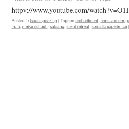
httpv://www.youtube.com/watch?v=
Posted in
isaac speaking
|
Tagged
embodiment
,
hans van der g
truth
,
meike schuett
,
satsang
,
silent retreat
,
somatic experience