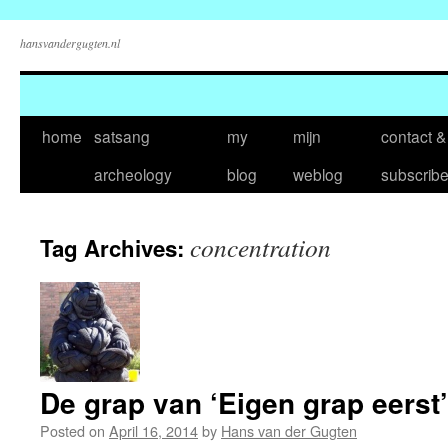
hansvandergugten.nl
Skip
home
satsang
my
mijn
contact &
to
archeology
blog
weblog
subscrib
content
concentration
Tag Archives:
De grap van ‘Eigen grap eerst’
Posted on
April 16, 2014
by
Hans van der Gugten