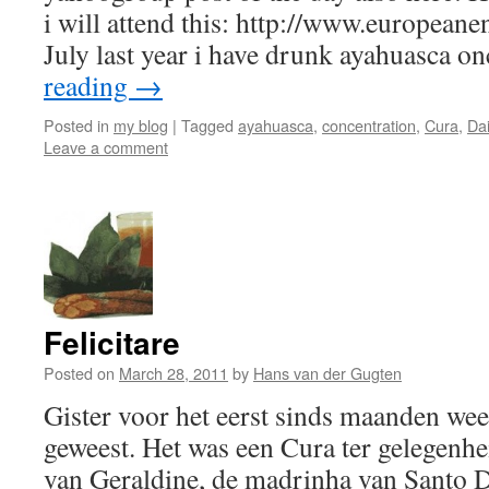
i will attend this: http://www.european
July last year i have drunk ayahuasca o
reading
→
Posted in
my blog
|
Tagged
ayahuasca
,
concentration
,
Cura
,
Da
Leave a comment
Felicitare
Posted on
March 28, 2011
by
Hans van der Gugten
Gister voor het eerst sinds maanden we
geweest. Het was een Cura ter gelegenhe
van Geraldine, de madrinha van Santo