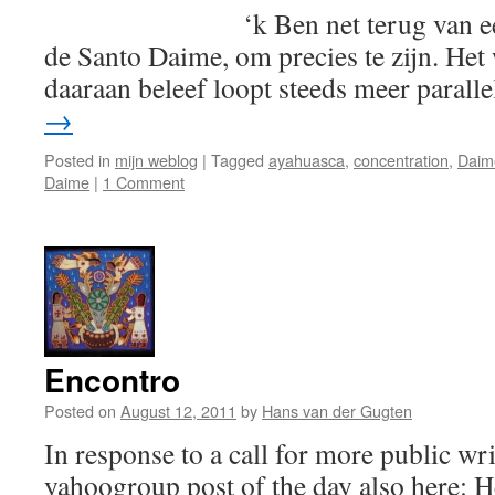
‘k Ben net terug van een we
de Santo Daime, om precies te zijn. Het
daaraan beleef loopt steeds meer paral
→
Posted in
mijn weblog
|
Tagged
ayahuasca
,
concentration
,
Daim
Daime
|
1 Comment
Encontro
Posted on
August 12, 2011
by
Hans van der Gugten
In response to a call for more public wri
yahoogroup post of the day also here: 