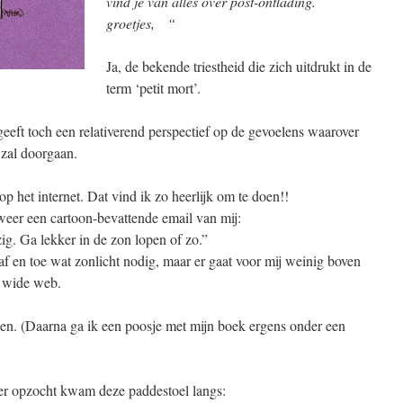
vind je van alles over post-ontlading.
groetjes, “
Ja, de bekende triestheid die zich uitdrukt in de
term ‘petit mort’.
geeft toch een relativerend perspectief op de gevoelens waarover
 zal doorgaan.
p het internet. Dat vind ik zo heerlijk om te doen!!
 weer een cartoon-bevattende email van mij:
g. Ga lekker in de zon lopen of zo.”
f en toe wat zonlicht nodig, maar er gaat voor mij weinig boven
 wide web.
n. (Daarna ga ik een poosje met mijn boek ergens onder een
eer opzocht kwam deze paddestoel langs: