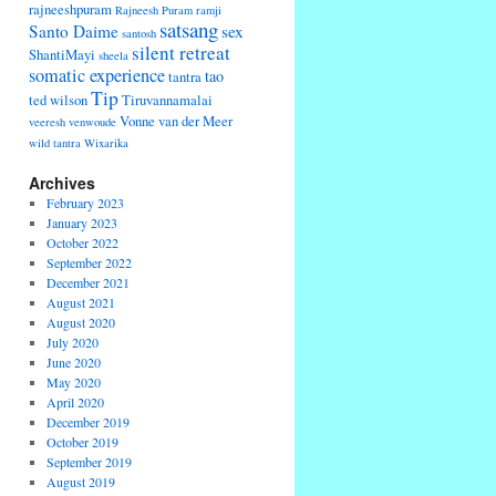
rajneeshpuram
Rajneesh Puram
ramji
satsang
Santo Daime
sex
santosh
silent retreat
ShantiMayi
sheela
somatic experience
tao
tantra
Tip
ted wilson
Tiruvannamalai
Vonne van der Meer
veeresh
venwoude
wild tantra
Wixarika
Archives
February 2023
January 2023
October 2022
September 2022
December 2021
August 2021
August 2020
July 2020
June 2020
May 2020
April 2020
December 2019
October 2019
September 2019
August 2019