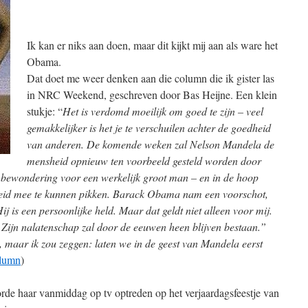
Ik kan er niks aan doen, maar dit kijkt mij aan als ware het
Obama.
Dat doet me weer denken aan die column die ik gister las
in NRC Weekend, geschreven door Bas Heijne. Een klein
stukje: “
Het is verdomd moeilijk om goed te zijn – veel
gemakkelijker is het je te verschuilen achter de goedheid
van anderen. De komende weken zal Nelson Mandela de
mensheid opnieuw ten voorbeeld gesteld worden door
uit bewondering voor een werkelijk groot man – en in de hoop
heid mee te kunnen pikken. Barack Obama nam een voorschot,
ij is een persoonlijke held. Maar dat geldt niet alleen voor mij.
. Zijn nalatenschap zal door de eeuwen heen blijven bestaan.”
, maar ik zou zeggen: laten we in de geest van Mandela eerst
olumn
)
orde haar vanmiddag op tv optreden op het verjaardagsfeestje van