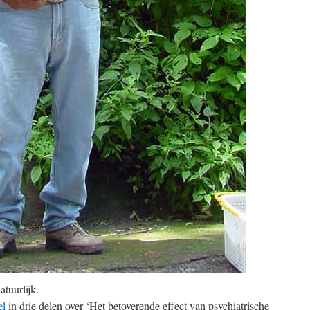
tuurlijk.
el
in drie delen over ‘Het betoverende effect van psychiatrische