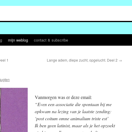
og
mijn weblog
contact & subscribe
Deel 1
Lange adem, diepe zucht, opgelucht. Deel 2
→
Gugten
Vanmorgen was er deze email:
“Even een associatie die spontaan bij me
opkwam na lezing van je laatste zending:
‘post coitum omne animalium triste est’
Ik ben geen latinist, maar als je het opzoekt