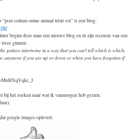
 “post coitum omne animal triste est” is een blog:
108/
 later begint deze man een nieuwe blog en in zijn recensie van een
r twee gitaren:
 the guitars intertwine in a way that you can’t tell which is which,
ow anymore if you are up or down or when you have forgotten if
?v=MuHXqVqkc_I
om bij het zoeken naar wat ik vanmorgen heb gezien.
daar).
 dat google images oplevert: