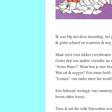
Ik was blij met deze inzending, het 
ik gister schreef en waarover ik nog
Maar eerst even lekker (ver)dwalen o
Gister riep een andere vriendin, na
“Jezus Hans!!! Waar ben je mee bezi
Wat zal ik zeggen? Een mens heeft a
“Lernen” van onder meer het world
Een beknopt verslagje van vanmorge
boom zitten lezen).
Toen ik net die volle brievenbus w