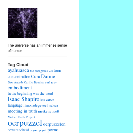
The universe has an immense sense
of humor
Tag Cloud
ayahuasca
cartoon
bio energetics
Daime
Cura
concentration
Don Andrés Carillo Bautista
earl grey
embodiment
in the beginning was the word
Isaac Shapiro
ken wilber
language
limonadegevoel
maloca
meeting in truth
meike schuett
Mother Earth Project
oerpuzzel
oerpuzzelen
porno
onwetendheid
peyote
peyotl